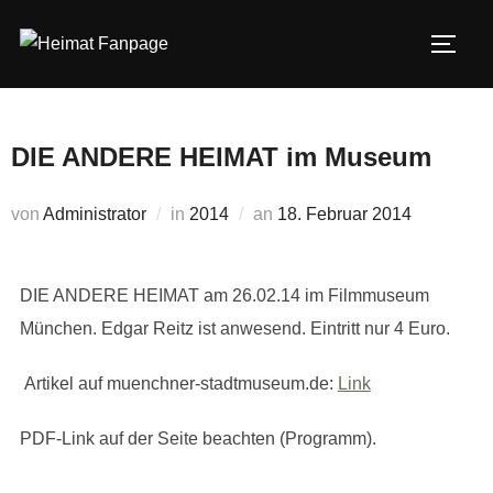
Zum
Inhalt
SEIT
springen
DIE ANDERE HEIMAT im Museum
Veröffentlicht
von
Administrator
in
2014
an
18. Februar 2014
am
DIE ANDERE HEIMAT am 26.02.14 im Filmmuseum
München. Edgar Reitz ist anwesend. Eintritt nur 4 Euro.
Artikel auf muenchner-stadtmuseum.de:
Link
PDF-Link auf der Seite beachten (Programm).