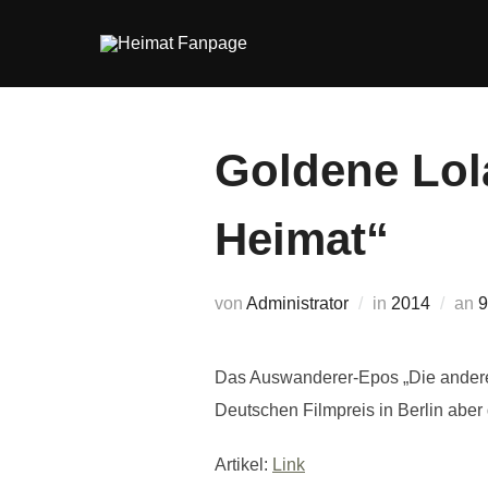
Zum
Inhalt
springen
Goldene Lola
Heimat“
V
von
Administrator
in
2014
an
9
Das Auswanderer-Epos „Die andere 
Deutschen Filmpreis in Berlin aber 
Artikel:
Link