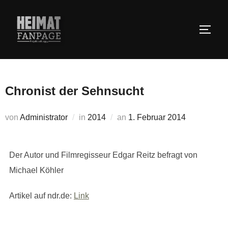
Zum
Inhalt
SEIT
springen
Chronist der Sehnsucht
Veröffentlicht
von
Administrator
in
2014
an
1. Februar 2014
am
Der Autor und Filmregisseur Edgar Reitz befragt von
Michael Köhler
Artikel auf ndr.de:
Link