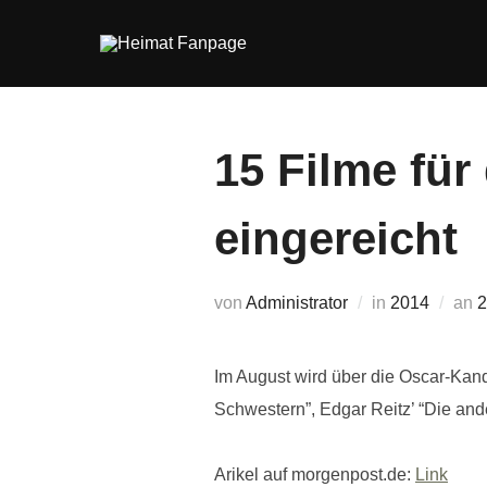
Zum
Inhalt
springen
15 Filme für
eingereicht
V
von
Administrator
in
2014
an
2
Im August wird über die Oscar-Kand
Schwestern”, Edgar Reitz’ “Die an
Arikel auf morgenpost.de:
Link