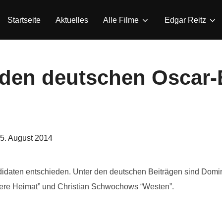
Startseite
Aktuelles
Alle Filme
Edgar Reitz
 den deutschen Oscar-
eröffentlicht
5. August 2014
am
idaten entschieden. Unter den deutschen Beiträgen sind Domin
dere Heimat” und Christian Schwochows “Westen”.