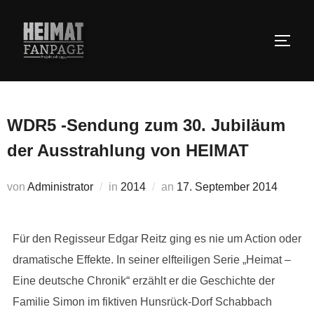
Zum
Inhalt
SEIT
springen
WDR5 -Sendung zum 30. Jubiläum
der Ausstrahlung von HEIMAT
Veröffentlicht
von
Administrator
in
2014
an
17. September 2014
am
Für den Regisseur Edgar Reitz ging es nie um Action oder
dramatische Effekte. In seiner elfteiligen Serie „Heimat –
Eine deutsche Chronik“ erzählt er die Geschichte der
Familie Simon im fiktiven Hunsrück-Dorf Schabbach