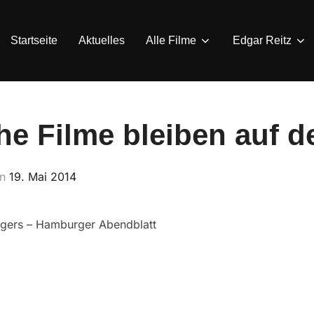
Startseite
Aktuelles
Alle Filme
Edgar Reitz
e Filme bleiben auf d
Veröffentlicht
an
19. Mai 2014
am
gers – Hamburger Abendblatt