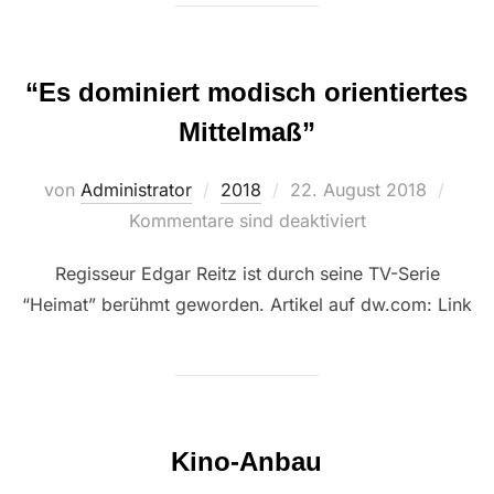
“Es dominiert modisch orientiertes
Mittelmaß”
Veröffentlicht
von
Administrator
2018
22. August 2018
am
Kommentare sind deaktiviert
Regisseur Edgar Reitz ist durch seine TV-Serie
“Heimat” berühmt geworden. Artikel auf dw.com: Link
Kino-Anbau