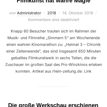
Filmkunst hat wahre Magie
Veröffentlicht
von
Administrator
2018
14. Oktober 2018
am
Kommentare sind deaktiviert
Knapp 60 Besucher trauten sich im Rahmen der
Musik- und Filmreihe „Simmern 5“ am Wochenende
einen wahren Kinomarathon zu: „Heimat 3 – Chronik
einer Zeitenwende“, das sind insgesamt 650 Minuten
geballtes Filmkunstwerk in sechs Teilen, die die
Zuschauer im großen Saal des Pro-Winzkinos erleben
konnten. Artikel aus rhein-zeitung.de: Link
Die große Werkschau erschienen