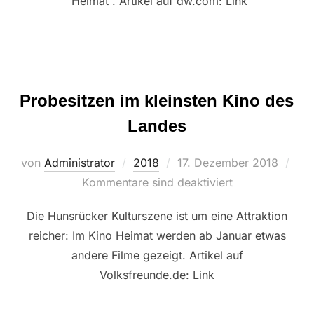
“Heimat”. Artikel auf dw.com: Link
Probesitzen im kleinsten Kino des
Landes
Veröffentlicht
von
Administrator
2018
17. Dezember 2018
am
Kommentare sind deaktiviert
Die Hunsrücker Kulturszene ist um eine Attraktion
reicher: Im Kino Heimat werden ab Januar etwas
andere Filme gezeigt. Artikel auf
Volksfreunde.de: Link