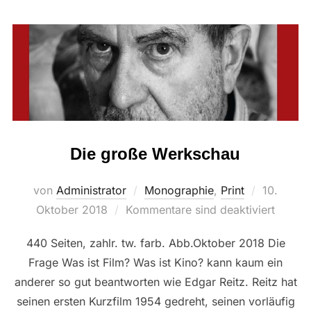
Die große Werkschau
Veröffent
von
Administrator
Monographie
,
Print
10.
am
Oktober 2018
Kommentare sind deaktiviert
440 Seiten, zahlr. tw. farb. Abb.Oktober 2018 Die
Frage Was ist Film? Was ist Kino? kann kaum ein
anderer so gut beantworten wie Edgar Reitz. Reitz hat
seinen ersten Kurzfilm 1954 gedreht, seinen vorläufig