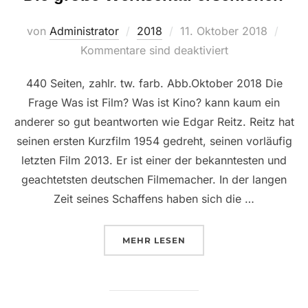
Veröffentlicht
von
Administrator
2018
11. Oktober 2018
am
Kommentare sind deaktiviert
440 Seiten, zahlr. tw. farb. Abb.Oktober 2018 Die
Frage Was ist Film? Was ist Kino? kann kaum ein
anderer so gut beantworten wie Edgar Reitz. Reitz hat
seinen ersten Kurzfilm 1954 gedreht, seinen vorläufig
letzten Film 2013. Er ist einer der bekanntesten und
geachtetsten deutschen Filmemacher. In der langen
Zeit seines Schaffens haben sich die …
ÜBER “DIE GROSSE WERKSCHA
MEHR
LESEN