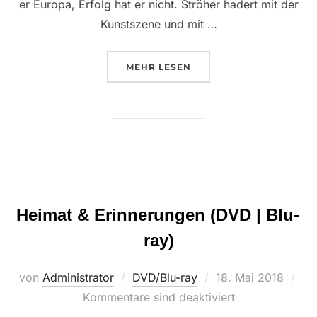
er Europa, Erfolg hat er nicht. Ströher hadert mit der
Kunstszene und mit …
ÜBER “STRÖHER: EIN MALERLE
MEHR
LESEN
Heimat & Erinnerungen (DVD | Blu-
ray)
Veröffentlicht
von
Administrator
DVD/Blu-ray
18. Mai 2018
am
Kommentare sind deaktiviert