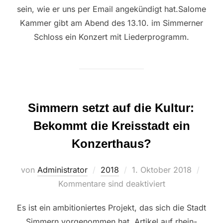
sein, wie er uns per Email angekündigt hat.Salome
Kammer gibt am Abend des 13.10. im Simmerner
Schloss ein Konzert mit Liederprogramm.
Simmern setzt auf die Kultur:
Bekommt die Kreisstadt ein
Konzerthaus?
Veröffentlicht
von
Administrator
2018
1. Oktober 2018
am
Kommentare sind deaktiviert
Es ist ein ambitioniertes Projekt, das sich die Stadt
Simmern vorgenommen hat. Artikel auf rhein-