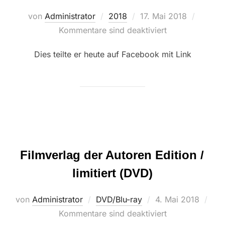
Veröffentlicht
von
Administrator
2018
17. Mai 2018
am
Kommentare sind deaktiviert
Dies teilte er heute auf Facebook mit Link
Filmverlag der Autoren Edition /
limitiert (DVD)
Veröffentlicht
von
Administrator
DVD/Blu-ray
4. Mai 2018
am
Kommentare sind deaktiviert