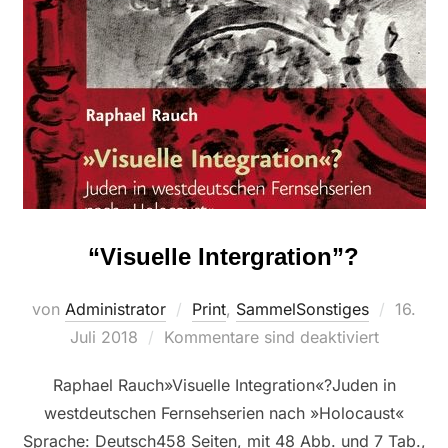
“Visuelle Intergration”?
Veröffe
von
Administrator
Print
,
SammelSonstiges
16.
am
Juli 2018
Kommentare sind deaktiviert
Raphael Rauch»Visuelle Integration«?Juden in
westdeutschen Fernsehserien nach »Holocaust«
Sprache: Deutsch458 Seiten, mit 48 Abb. und 7 Tab.,