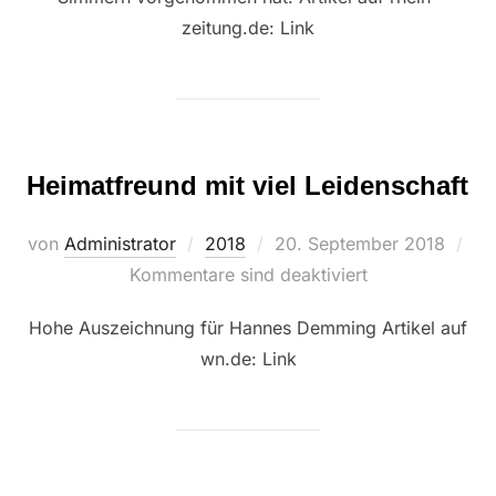
zeitung.de: Link
Heimatfreund mit viel Leidenschaft
Veröffentlicht
von
Administrator
2018
20. September 2018
am
Kommentare sind deaktiviert
Hohe Auszeichnung für Hannes Demming Artikel auf
wn.de: Link