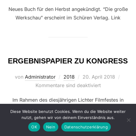
Neues Buch für den Herbst angekündigt. “Die große
Werkschau” erscheint im Schüren Verlag. Link
ERGEBNISPAPIER ZU KONGRESS
Veröffentlicht
von
Administrator
2018
20. April 2018
am
Kommentare sind deaktiviert
Im Rahmen des diesjährigen Lichter Filmfestes in
Frankfurt am Main fand der Kongress Zukunft
Diese Website benutzt Cookies. Wenn du die Website weiter
deutscher Film statt. Artikel auf kino-zeit.de: Link
nutzt, gehen wir von deinem Einverständnis aus.
OK
Nein
Datenschutzerklärung