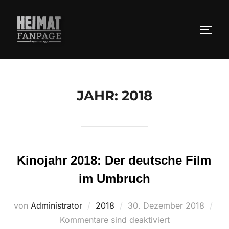
Zum
Inhalt
SEIT
springen
JAHR:
2018
Kinojahr 2018: Der deutsche Film
im Umbruch
Veröffentlicht
von
Administrator
2018
30. Dezember 2018
am
Kommentare sind deaktiviert