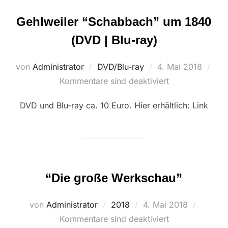
Gehlweiler “Schabbach” um 1840
(DVD | Blu-ray)
Veröffentlicht
von
Administrator
DVD/Blu-ray
4. Mai 2018
am
Kommentare sind deaktiviert
DVD und Blu-ray ca. 10 Euro. Hier erhältlich: Link
“Die große Werkschau”
Veröffentlicht
von
Administrator
2018
4. Mai 2018
am
Kommentare sind deaktiviert