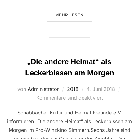
ÜBER “DAS CAFÉ HEIMAT IN M
MEHR
LESEN
„Die andere Heimat“ als
Leckerbissen am Morgen
Veröffentlicht
von
Administrator
2018
4. Juni 2018
am
Kommentare sind deaktiviert
Schabbacher Kultur und Heimat Freunde e.V.
informieren „Die andere Heimat“ als Leckerbissen am
Morgen im Pro-Winzkino Simmern.Sechs Jahre sind
es nun her, dass in Gehlweiler der Kinofilm „Die