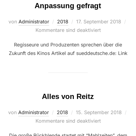
Anpassung gefragt
Veröffentlicht
von
Administrator
2018
17. September 2018
am
Kommentare sind deaktiviert
Regisseure und Produzenten sprechen über die
Zukunft des Kinos Artikel auf sueddeutsche.de: Link
Alles von Reitz
Veröffentlicht
von
Administrator
2018
15. September 2018
am
Kommentare sind deaktiviert
Die große Rückblende startet mit “Mahlzeiten”, dem