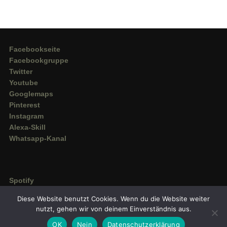
Facebookseite
Facebookgruppe
Twitter
Youtube
Googlemaps
Pinterest
Instagram
Alexa-Skill
Whatsapp-Kanal
Spotify
Deezer
Diese Website benutzt Cookies. Wenn du die Website weiter
Amazon Music
nutzt, gehen wir von deinem Einverständnis aus.
OK
Nein
Datenschutzerklärung