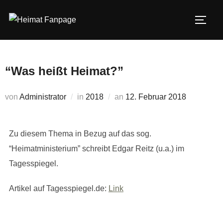
Zum
Inhalt
SEIT
springen
“Was heißt Heimat?”
Veröffentlicht
von
Administrator
in
2018
an
12. Februar 2018
am
Zu diesem Thema in Bezug auf das sog.
“Heimatministerium” schreibt Edgar Reitz (u.a.) im
Tagesspiegel.
Artikel auf Tagesspiegel.de:
Link