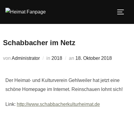
Zum
Inhalt
SEIT
springen
Schabbacher im Netz
Veröffentlicht
von
Administrator
in
2018
an
18. Oktober 2018
am
Der Heimat- und Kulturverein Gehlweiler hat jetzt eine
schöne Homepage im Internet. Reinschauen lohnt sich!
Link:
http://www.schabbacherkulturheimat.de