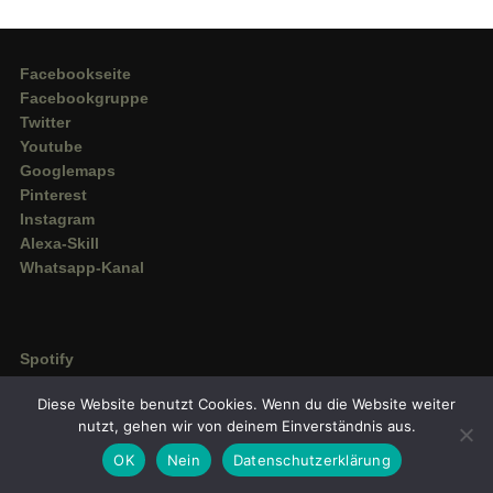
Facebookseite
Facebookgruppe
Twitter
Youtube
Googlemaps
Pinterest
Instagram
Alexa-Skill
Whatsapp-Kanal
Spotify
Deezer
Diese Website benutzt Cookies. Wenn du die Website weiter
Amazon Music
nutzt, gehen wir von deinem Einverständnis aus.
OK
Nein
Datenschutzerklärung