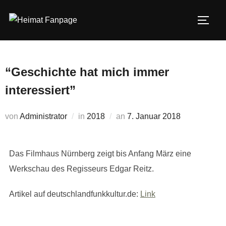
Zum
Inhalt
SEIT
springen
“Geschichte hat mich immer
interessiert”
Veröffentlicht
von
Administrator
in
2018
an
7. Januar 2018
am
Das Filmhaus Nürnberg zeigt bis Anfang März eine
Werkschau des Regisseurs Edgar Reitz.
Artikel auf deutschlandfunkkultur.de:
Link