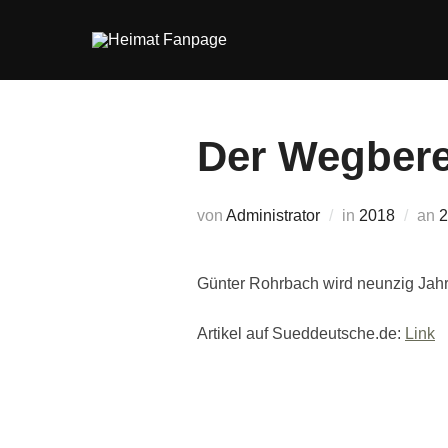
Zum
Inhalt
springen
Der Wegbere
V
von
Administrator
in
2018
an
2
Günter Rohrbach wird neunzig Jahre
Artikel auf Sueddeutsche.de:
Link