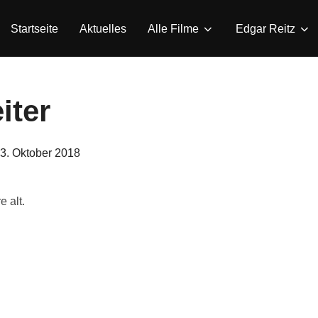
Startseite
Aktuelles
Alle Filme
Edgar Reitz
iter
eröffentlicht
3. Oktober 2018
am
 alt.