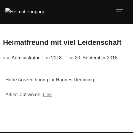
Zum
Inhalt
SEIT
springen
Heimatfreund mit viel Leidenschaft
Veröffentlicht
von
Administrator
in
2018
an
20. September 2018
am
Hohe Auszeichnung für Hannes Demming
Artikel auf wn.de:
Link