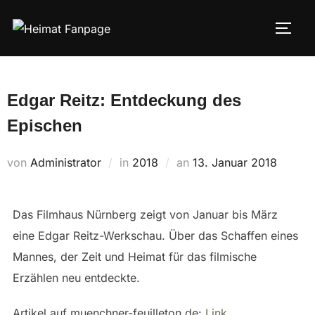
Zum
Inhalt
SEIT
springen
Edgar Reitz: Entdeckung des
Epischen
Veröffentlicht
von
Administrator
in
2018
an
13. Januar 2018
am
Das Filmhaus Nürnberg zeigt von Januar bis März
eine Edgar Reitz-Werkschau. Über das Schaffen eines
Mannes, der Zeit und Heimat für das filmische
Erzählen neu entdeckte.
Artikel auf muenchner-feuilleton.de:
Link