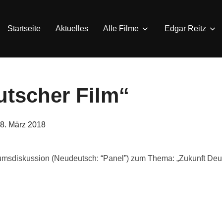
Startseite
Aktuelles
Alle Filme
Edgar Reitz
utscher Film“
eröffentlicht
8. März 2018
am
iumsdiskussion (Neudeutsch: “Panel”) zum Thema: „Zukunft Deu