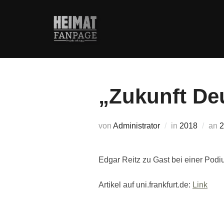
Zum
Inhalt
springen
„Zukunft De
V
von
Administrator
in
2018
an
2
Edgar Reitz zu Gast bei einer Pod
Artikel auf uni.frankfurt.de:
Link