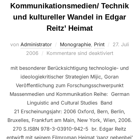
Kommunikationsmedien/ Technik
und kultureller Wandel in Edgar
Reitz’ Heimat
Veröffentlic
von
Administrator
Monographie
,
Print
27. Juli
am
2006
Kommentare sind deaktiviert
mit besonderer Berücksichtigung technologie- und
ideologiekritischer Strategien Mijic, Goran
Veröffentlichung zum Forschungsschwerpunkt
Massenmedien und Kommunikation Reihe: German
Linguistic and Cultural Studies Band
21 Erscheinungsjahr: 2006 Oxford, Bern, Berlin,
Bruxelles, Frankfurt am Main, New York, Wien, 2006.
270 S.ISBN 978-3-03910-942-5 br. Edgar Reitz
entwirft mit seinem Filmroman Heimat ‘ganz nebenbei’