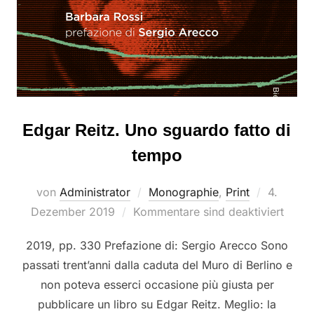
Edgar Reitz. Uno sguardo fatto di
tempo
Veröffent
von
Administrator
Monographie
,
Print
4.
am
Dezember 2019
Kommentare sind deaktiviert
2019, pp. 330 Prefazione di: Sergio Arecco Sono
passati trent’anni dalla caduta del Muro di Berlino e
non poteva esserci occasione più giusta per
pubblicare un libro su Edgar Reitz. Meglio: la