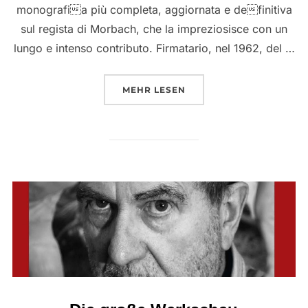
monografia più completa, aggiornata e definitiva
sul regista di Morbach, che la impreziosisce con un
lungo e intenso contributo. Firmatario, nel 1962, del …
ÜBER “EDGAR REITZ. UNO SGU
MEHR
LESEN