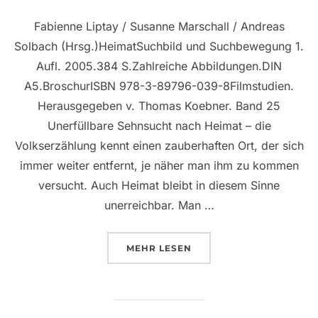
Fabienne Liptay / Susanne Marschall / Andreas
Solbach (Hrsg.)HeimatSuchbild und Suchbewegung 1.
Aufl. 2005.384 S.Zahlreiche Abbildungen.DIN
A5.BroschurISBN 978-3-89796-039-8Filmstudien.
Herausgegeben v. Thomas Koebner. Band 25
Unerfüllbare Sehnsucht nach Heimat – die
Volkserzählung kennt einen zauberhaften Ort, der sich
immer weiter entfernt, je näher man ihm zu kommen
versucht. Auch Heimat bleibt in diesem Sinne
unerreichbar. Man …
ÜBER “HEIMAT – SUCHBILD U
MEHR
LESEN