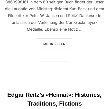
3860998161 In dem 60 seitigen Buch findet der Leser
die Laudatio von Ministerpräsident Kurt Beck und dem
Filmkritiker Peter W. Jansen und Reitz’ Dankesrede
anlässlich der Verleihung der Carl-Zuckmayer-
Medaille. Ebenso eine Notiz …
ÜBER “LAUDATIO ZUM CARL-Z
MEHR
LESEN
Edgar Reitz’s «Heimat»: Histories,
Traditions, Fictions