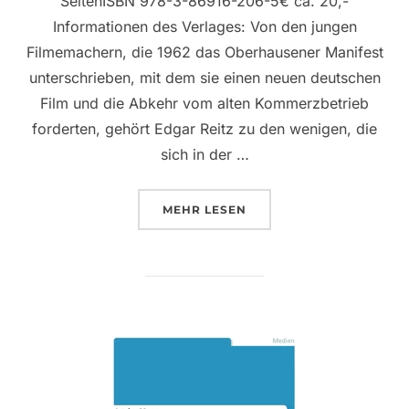
SeitenISBN 978-3-86916-206-5€ ca. 20,-
Informationen des Verlages: Von den jungen
Filmemachern, die 1962 das Oberhausener Manifest
unterschrieben, mit dem sie einen neuen deutschen
Film und die Abkehr vom alten Kommerzbetrieb
forderten, gehört Edgar Reitz zu den wenigen, die
sich in der …
ÜBER “FILM-KONZEPTE 28”
MEHR
LESEN