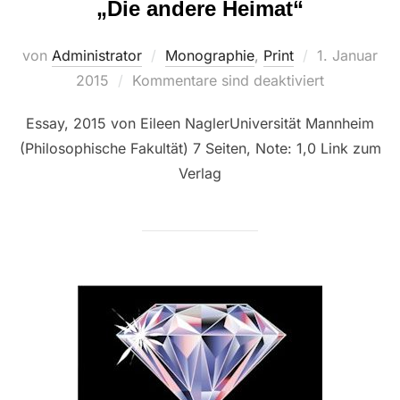
„Die andere Heimat“
Veröffentlich
von
Administrator
Monographie
,
Print
1. Januar
am
2015
Kommentare sind deaktiviert
Essay, 2015 von Eileen NaglerUniversität Mannheim
(Philosophische Fakultät) 7 Seiten, Note: 1,0 Link zum
Verlag