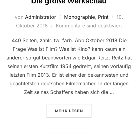
Die große Werkschau
Veröffent
von
Administrator
Monographie
,
Print
10.
am
Oktober 2018
Kommentare sind deaktiviert
440 Seiten, zahlr. tw. farb. Abb.Oktober 2018 Die
Frage Was ist Film? Was ist Kino? kann kaum ein
anderer so gut beantworten wie Edgar Reitz. Reitz hat
seinen ersten Kurzfilm 1954 gedreht, seinen vorläufig
letzten Film 2013. Er ist einer der bekanntesten und
geachtetsten deutschen Filmemacher. In der langen
Zeit seines Schaffens haben sich die …
ÜBER “DIE GROSSE WERKSCHA
MEHR
LESEN