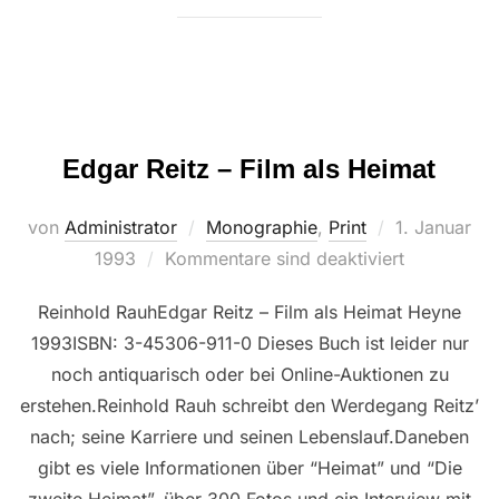
Edgar Reitz – Film als Heimat
Veröffentlich
von
Administrator
Monographie
,
Print
1. Januar
am
1993
Kommentare sind deaktiviert
Reinhold RauhEdgar Reitz – Film als Heimat Heyne
1993ISBN: 3-45306-911-0 Dieses Buch ist leider nur
noch antiquarisch oder bei Online-Auktionen zu
erstehen.Reinhold Rauh schreibt den Werdegang Reitz’
nach; seine Karriere und seinen Lebenslauf.Daneben
gibt es viele Informationen über “Heimat” und “Die
zweite Heimat”, über 300 Fotos und ein Interview mit