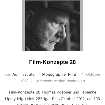
Film-Konzepte 28
Veröffentlich
von
Administrator
Monographie
,
Print
1. Oktober
am
2012
Kommentare sind deaktiviert
Film-Konzepte 28 Thomas Koebner und Fabienne
Liptay (Hg.) Heft 28Edgar ReitzOktober 2012, ca. 100