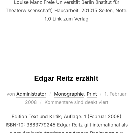
Louise Manz Freie Universität Berlin (Institut für
Theaterwissenschaft) Hausarbeit, 201015 Seiten, Note:
1,0 Link zum Verlag
Edgar Reitz erzählt
Veröffentlich
von
Administrator
Monographie
,
Print
1. Februar
am
2008
Kommentare sind deaktiviert
Edition Text und Kritik; Auflage: 1 (Februar 2008)
ISBN-10: 3883779245 Edgar Reitz gilt international als
einer der bedeutendsten deutschen Regisseure aus