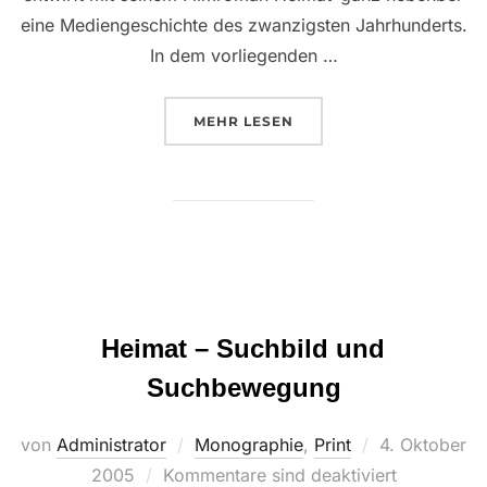
eine Mediengeschichte des zwanzigsten Jahrhunderts.
In dem vorliegenden …
ÜBER “EVOLUTION DER KOMMU
MEHR
LESEN
Heimat – Suchbild und
Suchbewegung
Veröffentlicht
von
Administrator
Monographie
,
Print
4. Oktober
am
2005
Kommentare sind deaktiviert