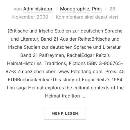
Veröffentl
von
Administrator
Monographie
,
Print
28.
am
November 2000
Kommentare sind deaktiviert
(Britische und Irische Studien zur deutschen Sprache
und Literatur, Band 21 Aus der Reihe:Britische und
Irische Studien zur deutschen Sprache und Literatur,
Band 21 Palfreyman, RachelEdgar Reitz’s
HeimatHistories, Traditions, Fictions ISBN 3-906765-
87-3 Zu beziehen über: www.Peterlang.com. Preis: 45
EURBuchrückentext:This study of Edgar Reitz’s 1984
film saga Heimat explores the cultural contexts of the
Heimat tradition …
ÜBER “EDGAR REITZ’S «HEIMAT»
MEHR
LESEN