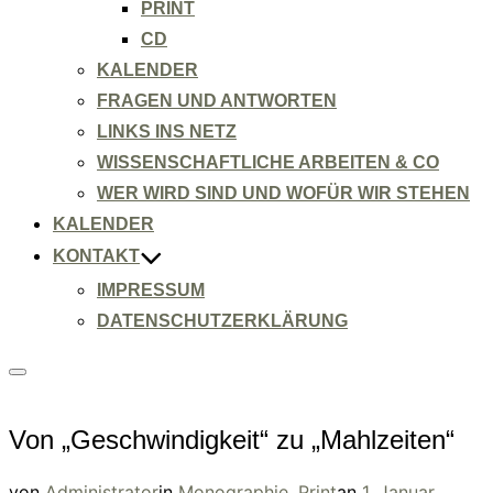
PRINT
CD
KALENDER
FRAGEN UND ANTWORTEN
LINKS INS NETZ
WISSENSCHAFTLICHE ARBEITEN & CO
WER WIRD SIND UND WOFÜR WIR STEHEN
KALENDER
KONTAKT
IMPRESSUM
DATENSCHUTZERKLÄRUNG
Seitenleiste
&
Navigation
umschalten
Von „Geschwindigkeit“ zu „Mahlzeiten“
Veröffentlicht
von
Administrator
in
Monographie
,
Print
an
1. Januar