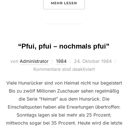
ÜBER “SCHMIEDE DES ALTEN 
MEHR
LESEN
“Pfui, pfui – nochmals pfui”
Veröffentlicht
von
Administrator
1984
24. Oktober 1984
am
Kommentare sind deaktiviert
Viele Hunsrücker sind von Heimat nicht nur begeistert
Bis zu zwölf Millionen Zuschauer sahen regelmäßig
die Serie “Heimat” aus dem Hunsrück. Die
Einschaltquoten haben alle Erwartungen übertroffen:
Sonntags lagen sie bei mehr als 25 Prozent;
mittwochs sogar bei 35 Prozent. Heute wird die letzte