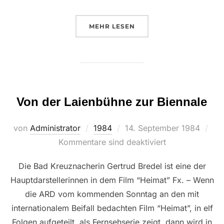
ÜBER “WIE DAMALS IN WIENA
MEHR
LESEN
Von der Laienbühne zur Biennale
Veröffentlicht
von
Administrator
1984
14. September 1984
am
Kommentare sind deaktiviert
Die Bad Kreuznacherin Gertrud Bredel ist eine der
Hauptdarstellerinnen in dem Film “Heimat” Fx. – Wenn
die ARD vom kommenden Sonntag an den mit
internationalem Beifall bedachten Film “Heimat”, in elf
Folgen aufgeteilt, als Fernsehserie zeigt, dann wird in