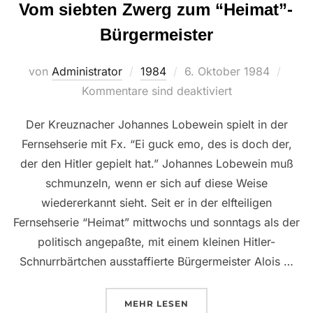
Vom siebten Zwerg zum “Heimat”-
Bürgermeister
Veröffentlicht
von
Administrator
1984
6. Oktober 1984
am
Kommentare sind deaktiviert
Der Kreuznacher Johannes Lobewein spielt in der
Fernsehserie mit Fx. “Ei guck emo, des is doch der,
der den Hitler gepielt hat.” Johannes Lobewein muß
schmunzeln, wenn er sich auf diese Weise
wiedererkannt sieht. Seit er in der elfteiligen
Fernsehserie “Heimat” mittwochs und sonntags als der
politisch angepaßte, mit einem kleinen Hitler-
Schnurrbärtchen ausstaffierte Bürgermeister Alois …
ÜBER “VOM SIEBTEN ZWERG Z
MEHR
LESEN