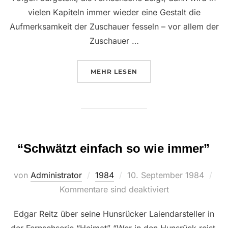
vielen Kapiteln immer wieder eine Gestalt die
Aufmerksamkeit der Zuschauer fesseln – vor allem der
Zuschauer …
ÜBER “VON DER LAIENBÜHNE 
MEHR
LESEN
“Schwätzt einfach so wie immer”
Veröffentlicht
von
Administrator
1984
10. September 1984
am
Kommentare sind deaktiviert
Edgar Reitz über seine Hunsrücker Laiendarsteller in
der Fernsehserie “Heimat” “Wer in den Hunsrück reist,