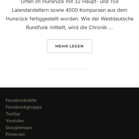
Orten im Hunsrück mit 32 Haupt- und 159
Laiendarstellern sowie 4000 Komparsen aus dem
Hunsrück fertiggestellt worden. Wie der Westdeutsche
Rundfunk mitteilt, wird die Chronik …
ÜBER “HEIMAT-MARATHON”
MEHR
LESEN
Facebookseite
Facebookgruppe
Twitter
Youtube
Googlemaps
Pinterest