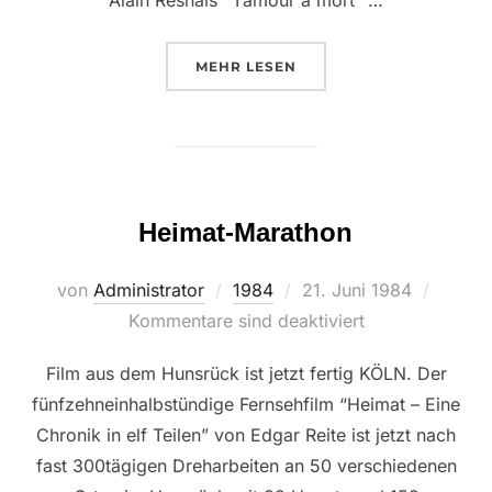
ÜBER “MARATHON VOM HUNSRÜ
MEHR
LESEN
Heimat-Marathon
Veröffentlicht
von
Administrator
1984
21. Juni 1984
am
Kommentare sind deaktiviert
Film aus dem Hunsrück ist jetzt fertig KÖLN. Der
fünfzehneinhalbstündige Fernsehfilm “Heimat – Eine
Chronik in elf Teilen” von Edgar Reite ist jetzt nach
fast 300tägigen Dreharbeiten an 50 verschiedenen