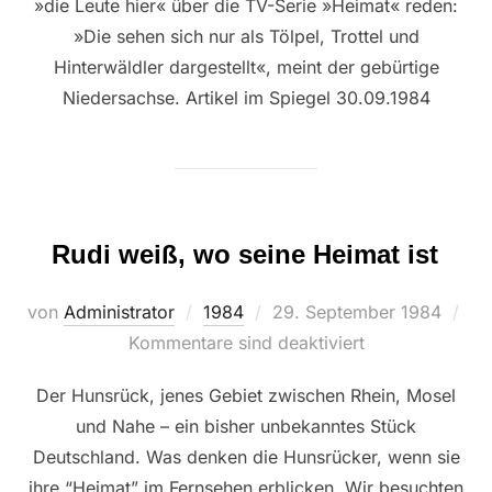
»die Leute hier« über die TV-Serie »Heimat« reden:
»Die sehen sich nur als Tölpel, Trottel und
Hinterwäldler dargestellt«, meint der gebürtige
Niedersachse. Artikel im Spiegel 30.09.1984
Rudi weiß, wo seine Heimat ist
Veröffentlicht
von
Administrator
1984
29. September 1984
am
Kommentare sind deaktiviert
Der Hunsrück, jenes Gebiet zwischen Rhein, Mosel
und Nahe – ein bisher unbekanntes Stück
Deutschland. Was denken die Hunsrücker, wenn sie
ihre “Heimat” im Fernsehen erblicken. Wir besuchten