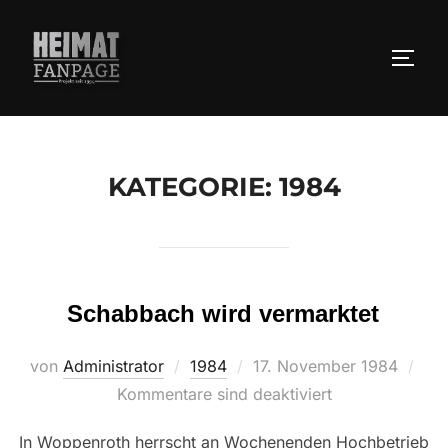
Zum
Inhalt
SEIT
springen
KATEGORIE:
1984
Schabbach wird vermarktet
Veröffentlicht
von
Administrator
1984
17. November 1984
am
Kommentare sind deaktiviert
In Woppenroth herrscht an Wochenenden Hochbetrieb