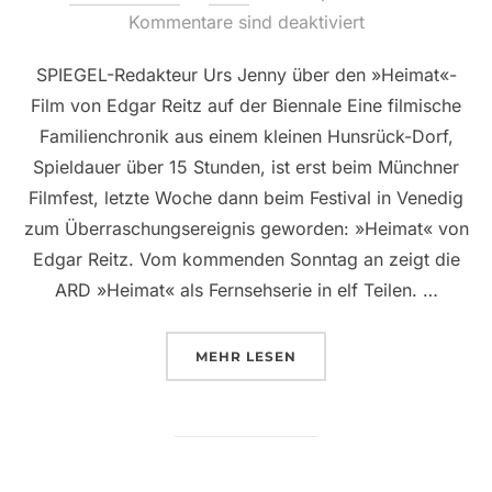
am
Kommentare sind deaktiviert
SPIEGEL-Redakteur Urs Jenny über den »Heimat«-
Film von Edgar Reitz auf der Biennale Eine filmische
Familienchronik aus einem kleinen Hunsrück-Dorf,
Spieldauer über 15 Stunden, ist erst beim Münchner
Filmfest, letzte Woche dann beim Festival in Venedig
zum Überraschungsereignis geworden: »Heimat« von
Edgar Reitz. Vom kommenden Sonntag an zeigt die
ARD »Heimat« als Fernsehserie in elf Teilen. …
ÜBER “LEBENSZEIT, NEUE ZEIT,
MEHR
LESEN