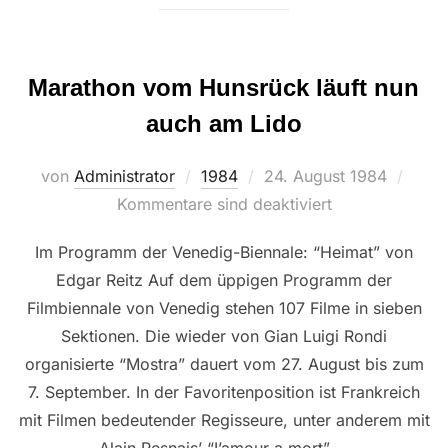
Marathon vom Hunsrück läuft nun
auch am Lido
Veröffentlicht
von
Administrator
1984
24. August 1984
am
Kommentare sind deaktiviert
Im Programm der Venedig-Biennale: “Heimat” von
Edgar Reitz Auf dem üppigen Programm der
Filmbiennale von Venedig stehen 107 Filme in sieben
Sektionen. Die wieder von Gian Luigi Rondi
organisierte “Mostra” dauert vom 27. August bis zum
7. September. In der Favoritenposition ist Frankreich
mit Filmen bedeutender Regisseure, unter anderem mit
Alain Resnais’ “I’amour a mort” …