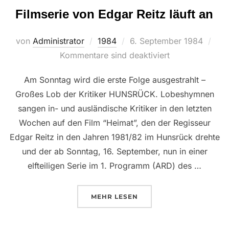
Filmserie von Edgar Reitz läuft an
Veröffentlicht
von
Administrator
1984
6. September 1984
am
Kommentare sind deaktiviert
Am Sonntag wird die erste Folge ausgestrahlt –
Großes Lob der Kritiker HUNSRÜCK. Lobeshymnen
sangen in- und ausländische Kritiker in den letzten
Wochen auf den Film “Heimat”, den der Regisseur
Edgar Reitz in den Jahren 1981/82 im Hunsrück drehte
und der ab Sonntag, 16. September, nun in einer
elfteiligen Serie im 1. Programm (ARD) des …
ÜBER “FILMSERIE VON EDGAR 
MEHR
LESEN