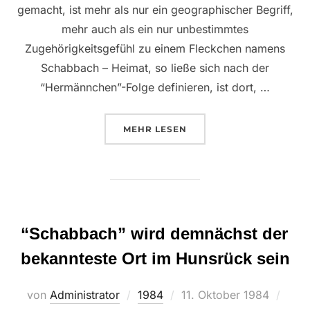
gemacht, ist mehr als nur ein geographischer Begriff,
mehr auch als ein nur unbestimmtes
Zugehörigkeitsgefühl zu einem Fleckchen namens
Schabbach – Heimat, so ließe sich nach der
“Hermännchen”-Folge definieren, ist dort, …
ÜBER “DIE SÜSSE QUAL DER ER
MEHR
LESEN
“Schabbach” wird demnächst der
bekannteste Ort im Hunsrück sein
Veröffentlicht
von
Administrator
1984
11. Oktober 1984