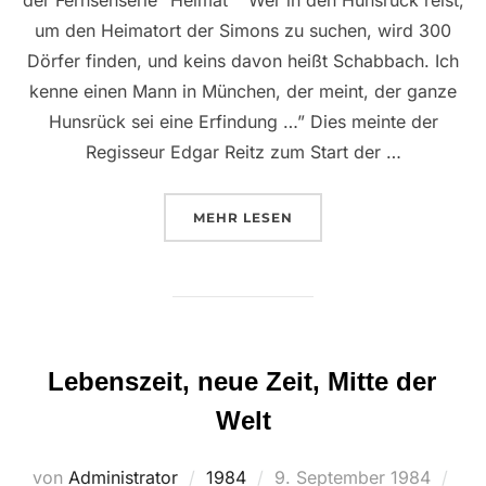
um den Heimatort der Simons zu suchen, wird 300
Dörfer finden, und keins davon heißt Schabbach. Ich
kenne einen Mann in München, der meint, der ganze
Hunsrück sei eine Erfindung …” Dies meinte der
Regisseur Edgar Reitz zum Start der …
ÜBER ““SCHWÄTZT EINFACH S
MEHR
LESEN
Lebenszeit, neue Zeit, Mitte der
Welt
Veröffentlicht
von
Administrator
1984
9. September 1984