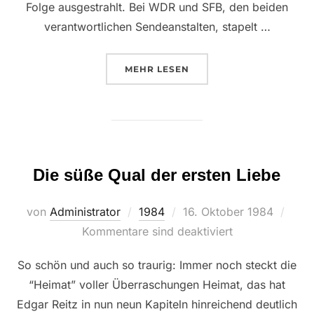
Folge ausgestrahlt. Bei WDR und SFB, den beiden
verantwortlichen Sendeanstalten, stapelt …
ÜBER ““PFUI, PFUI – NOCHMAL
MEHR
LESEN
Die süße Qual der ersten Liebe
Veröffentlicht
von
Administrator
1984
16. Oktober 1984
am
Kommentare sind deaktiviert
So schön und auch so traurig: Immer noch steckt die
“Heimat” voller Überraschungen Heimat, das hat
Edgar Reitz in nun neun Kapiteln hinreichend deutlich