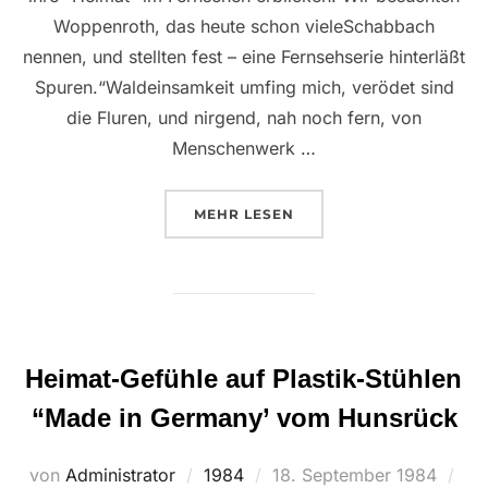
Woppenroth, das heute schon vieleSchabbach
nennen, und stellten fest – eine Fernsehserie hinterläßt
Spuren.“Waldeinsamkeit umfing mich, verödet sind
die Fluren, und nirgend, nah noch fern, von
Menschenwerk …
ÜBER “RUDI WEISS, WO SEINE 
MEHR
LESEN
Heimat-Gefühle auf Plastik-Stühlen
“Made in Germany’ vom Hunsrück
Veröffentlicht
von
Administrator
1984
18. September 1984