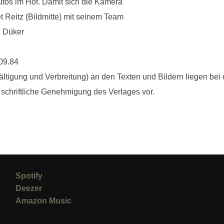
utos im Hof. Damit sich die Kamera
et Reitz (Bildmitte) mit seinem Team
: Düker
.09.84
ältigung und Verbreitung) an den Texten und Bildern liegen bei 
ie schriftliche Genehmigung des Verlages vor.
Spotify
Deezer
Amazon Music