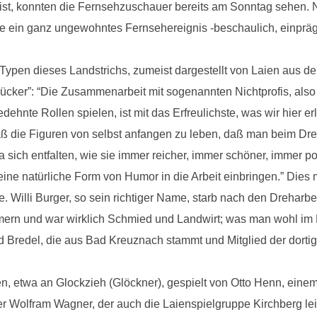
ist, konnten die Fernsehzuschauer bereits am Sonntag sehen. N
ie ein ganz ungewohntes Fernsehereignis -beschaulich, einprä
n Typen dieses Landstrichs, zumeist dargestellt von Laien aus d
ücker”: “Die Zusammenarbeit mit sogenannten Nichtprofis, also
ehnte Rollen spielen, ist mit das Erfreulichste, was wir hier erl
daß die Figuren von selbst anfangen zu leben, daß man beim Dr
 sich entfalten, wie sie immer reicher, immer schöner, immer p
eine natürliche Form von Humor in die Arbeit einbringen.” Dies
 Willi Burger, so sein richtiger Name, starb nach den Dreharbe
rn und war wirklich Schmied und Landwirt; was man wohl im F
d Bredel, die aus Bad Kreuznach stammt und Mitglied der dortige
n, etwa an Glockzieh (Glöckner), gespielt von Otto Henn, eine
r Wolfram Wagner, der auch die Laienspielgruppe Kirchberg lei