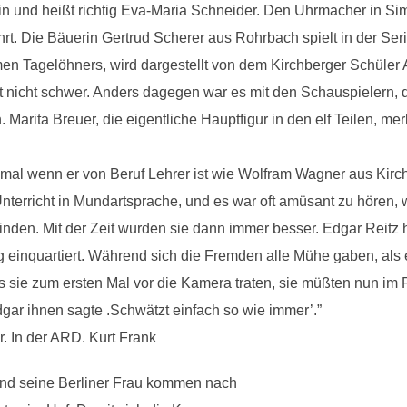
rin und heißt richtig Eva-Maria Schneider. Den Uhrmacher in Sim
ührt. Die Bäuerin Gertrud Scherer aus Rohrbach spielt in der S
en Tagelöhners, wird dargestellt von dem Kirchberger Schüler 
alekt nicht schwer. Anders dagegen war es mit den Schauspielern
Marita Breuer, die eigentliche Hauptfigur in den elf Teilen, me
zumal wenn er von Beruf Lehrer ist wie Wolfram Wagner aus Kir
nterricht in Mundartsprache, und es war oft amüsant zu hören
inden. Mit der Zeit wurden sie dann immer besser. Edgar Reitz 
 einquartiert. Während sich die Fremden alle Mühe gaben, als 
ls sie zum ersten Mal vor die Kamera traten, sie müßten nun i
dgar ihnen sagte .Schwätzt einfach so wie immer’.”
. In der ARD. Kurt Frank
und seine Berliner Frau kommen nach