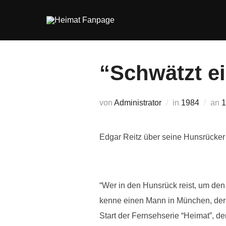
Zum
Inhalt
springen
“Schwätzt e
V
von
Administrator
in
1984
an
1
Edgar Reitz über seine Hunsrücker 
“Wer in den Hunsrück reist, um den
kenne einen Mann in München, der 
Start der Fernsehserie “Heimat”, de