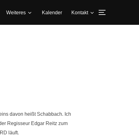
SEITENLEIS
Weiteres
Kalender
Kontakt
keins davon heißt Schabbach. Ich
 der Regisseur Edgar Reitz zum
RD läuft.