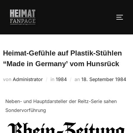
Zum
Inhalt
SEIT
springen
Heimat-Gefühle auf Plastik-Stühlen
“Made in Germany’ vom Hunsrück
Veröffentlicht
von
Administrator
in
1984
an
18. September 1984
am
Neben- und Hauptdarsteller der Reitz-Serie sahen
Sondervorführung