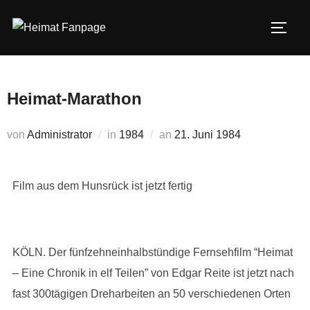
Zum
Inhalt
SEIT
springen
Heimat-Marathon
Veröffentlicht
von
Administrator
in
1984
an
21. Juni 1984
am
Film aus dem Hunsrück ist jetzt fertig
KÖLN. Der fünfzehneinhalbstündige Fernsehfilm “Heimat
– Eine Chronik in elf Teilen” von Edgar Reite ist jetzt nach
fast 300tägigen Dreharbeiten an 50 verschiedenen Orten