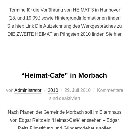
Termine für die Vorführung von HEIMAT 3 in Hannover
(18. und 19.09.) sowie Hintergrundinformationen finden
Sie hier: Link Die Aufzeichnung des Werkgespräches zu
DIE ZWEITE HEIMAT an Pfingsten 2010 finden Sie hier
“Heimat-Cafe” in Morbach
Veröffentlicht
von
Administrator
2010
29. Juli 2010
Kommentare
am
sind deaktiviert
Nach Plänen der Gemeinde Morbach soll im Elternhaus
von Edgar Reitz ein “Heimat-Café” entstehen – Edgar
Reitz Filmstiftung und Günderrodehaus sollen