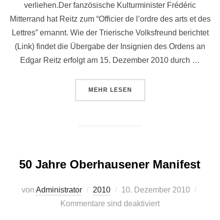
verliehen.Der fanzösische Kulturminister Frédéric
Mitterrand hat Reitz zum “Officier de l’ordre des arts et des
Lettres” ernannt. Wie der Trierische Volksfreund berichtet
(Link) findet die Übergabe der Insignien des Ordens an
Edgar Reitz erfolgt am 15. Dezember 2010 durch …
ÜBER “HOHER FRANZÖSISCHER 
MEHR
LESEN
50 Jahre Oberhausener Manifest
Veröffentlicht
von
Administrator
2010
10. Dezember 2010
am
Kommentare sind deaktiviert