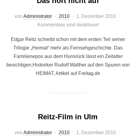
Das hört nicht auf
Veröffentlicht
von
Administrator
2010
1. Dezember 2010
am
Kommentare sind deaktiviert
Edgar Reitz schreibt schon mit dem ersten Teil ­seiner
Trilogie „Heimat“ mehr als Fernsehgeschichte. Das
Familien­epos aus dem Hunsrück lässt ein Zeitalter
besichtigen.Historiker Rudolf Walther auf den Spuren von
HEIMAT. Artikel auf Freitag.de
Reitz-Film in Ulm
Veröffentlicht
von
Administrator
2010
1. Dezember 2010