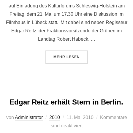
auf Einladung des Kulturforums Schleswig-Holstein am
Freitag, dem 21. Mai um 17.30 Uhr eine Diskussion im
Filmhaus in Lübeck statt. Mit dabei sind neben Regisseur
Edgar Reitz, der Fraktionsvorsitzende der Grünen im
Landtag Robert Habeck, …
ÜBER “HEIMAT – SEHNSUCHT NA
MEHR
LESEN
Edgar Reitz erhält Stern in Berlin.
Veröffentlicht
von
Administrator
2010
11. Mai 2010
Kommentare
am
sind deaktiviert