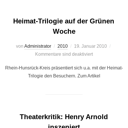
Heimat-Trilogie auf der Grünen
Woche
Veröffentlicht
von
Administrator
2010
19. Januar 2010
am
Kommentare sind deaktiviert
Rhein-Hunsrück-Kreis präsentiert sich u.a. mit der Heimat-
Trilogie den Besuchern. Zum Artikel
Theaterkritik: Henry Arnold
inszeniert