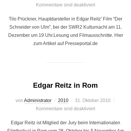
am
Kommentare sind deaktiviert
Tilo Prückner, Hauptdarsteller in Edgar Reitz’ Film “Der
Schneider von Ulm”, bei der SWR2 Kulturnacht am 11.
Dezember um 19 Uhr.Lesung und Filmausschnitte. Hier
zum Artikel auf Presseportal.de
Edgar Reitz in Rom
Veröffentlicht
von
Administrator
2010
31. Oktober 2010
am
Kommentare sind deaktiviert
Edgar Reitz ist Mitglied der Jury beim Internationalen
Filmfestival in Rom vom 28. Oktober bis 5.November.Am