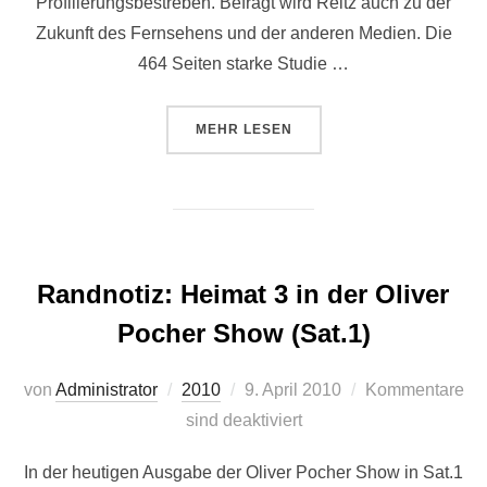
Profilierungsbestreben. Befragt wird Reitz auch zu der
Zukunft des Fernsehens und der anderen Medien. Die
464 Seiten starke Studie …
ÜBER “REITZ ÜBT KRITIK AM WD
MEHR
LESEN
Randnotiz: Heimat 3 in der Oliver
Pocher Show (Sat.1)
Veröffentlicht
von
Administrator
2010
9. April 2010
Kommentare
am
sind deaktiviert
In der heutigen Ausgabe der Oliver Pocher Show in Sat.1