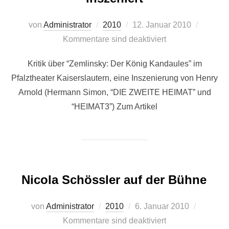
Veröffentlicht
von
Administrator
2010
12. Januar 2010
am
Kommentare sind deaktiviert
Kritik über “Zemlinsky: Der König Kandaules” im
Pfalztheater Kaiserslautern, eine Inszenierung von Henry
Arnold (Hermann Simon, “DIE ZWEITE HEIMAT” und
“HEIMAT3”) Zum Artikel
Nicola Schössler auf der Bühne
Veröffentlicht
von
Administrator
2010
6. Januar 2010
am
Kommentare sind deaktiviert