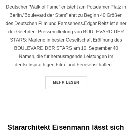
Deutscher “Walk of Fame” entsteht am Potsdamer Platz in
Berlin.“Boulevard der Stars” ehrt zu Beginn 40 Größen
des Deutschen Film und Fernsehens.Edgar Reitz ist einer
der Geehrten. Pressemitteilung von BOULEVARD DER
STARS: Marlene in bester Gesellschaft Eröffnung des
BOULEVARD DER STARS am 10. September 40
Namen, die für herausragende Leistungen im
deutschsprachigen Film- und Fernsehschaffen …
ÜBER “EDGAR REITZ ERHÄLT STE
MEHR
LESEN
Stararchitekt Eisenmann lässt sich