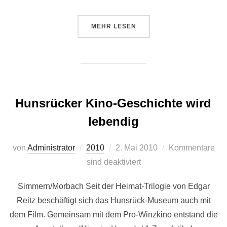
ÜBER “KINO-AUSSTELLUNG. “DIE
MEHR
LESEN
Hunsrücker Kino-Geschichte wird
lebendig
Veröffentlicht
von
Administrator
2010
2. Mai 2010
Kommentare
am
sind deaktiviert
Simmern/Morbach Seit der Heimat-Trilogie von Edgar
Reitz beschäftigt sich das Hunsrück-Museum auch mit
dem Film. Gemeinsam mit dem Pro-Winzkino entstand die