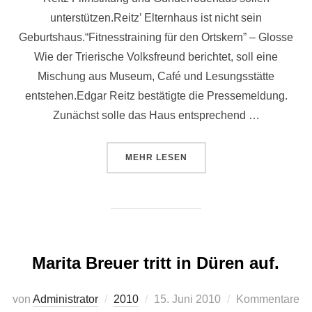
unterstützen.Reitz’ Elternhaus ist nicht sein
Geburtshaus.“Fitnesstraining für den Ortskern” – Glosse
Wie der Trierische Volksfreund berichtet, soll eine
Mischung aus Museum, Café und Lesungsstätte
entstehen.Edgar Reitz bestätigte die Pressemeldung.
Zunächst solle das Haus entsprechend …
ÜBER ““HEIMAT-CAFE” IN MORB
MEHR
LESEN
Marita Breuer tritt in Düren auf.
Veröffentlicht
von
Administrator
2010
15. Juni 2010
Kommentare