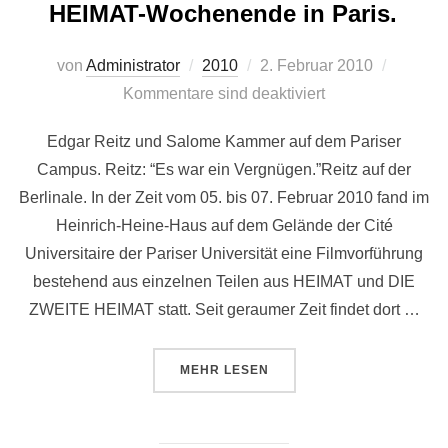
HEIMAT-Wochenende in Paris.
Veröffentlicht
von
Administrator
2010
2. Februar 2010
am
Kommentare sind deaktiviert
Edgar Reitz und Salome Kammer auf dem Pariser
Campus. Reitz: “Es war ein Vergnügen.”Reitz auf der
Berlinale. In der Zeit vom 05. bis 07. Februar 2010 fand im
Heinrich-Heine-Haus auf dem Gelände der Cité
Universitaire der Pariser Universität eine Filmvorführung
bestehend aus einzelnen Teilen aus HEIMAT und DIE
ZWEITE HEIMAT statt. Seit geraumer Zeit findet dort …
ÜBER “HEIMAT-WOCHENENDE IN 
MEHR
LESEN