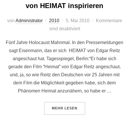
von HEIMAT inspirieren
Veröffentlicht
von
Administrator
2010
5. Mai 2010
Kommentare
am
sind deaktiviert
Fünf Jahre Holocaust Mahnmal. In den Pressemeldungen
sagt Eisenmann, das er sich HEIMAT von Edgar Reitz
angeschaut hat. Tagesspiegel, Berlin:“Er habe sich
gerade den Film “Heimat” von Edgar Reitz angeschaut,
und, ja, so wie Reitz den Deutschen vor 25 Jahren mit
dem Film die Möglichkeit gegeben habe, sich dem
Phänomen Heimat anzunähern, so habe er …
ÜBER “STARARCHITEKT EISENMA
MEHR
LESEN