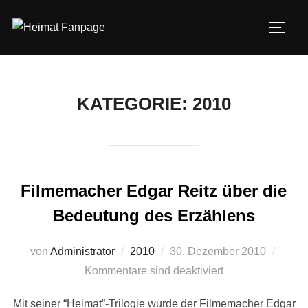
Zum
Inhalt
SEIT
springen
KATEGORIE:
2010
Filmemacher Edgar Reitz über die
Bedeutung des Erzählens
Veröffentlicht
von
Administrator
2010
30. Dezember 2010
am
Kommentare sind deaktiviert
Mit seiner “Heimat”-Trilogie wurde der Filmemacher Edgar