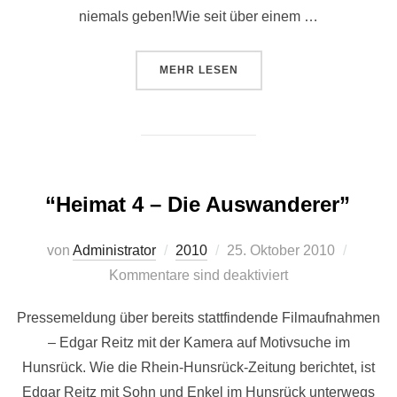
niemals geben!Wie seit über einem …
ÜBER “EDGAR REITZ SETZT NIC
MEHR
LESEN
“Heimat 4 – Die Auswanderer”
Veröffentlicht
von
Administrator
2010
25. Oktober 2010
am
Kommentare sind deaktiviert
Pressemeldung über bereits stattfindende Filmaufnahmen
– Edgar Reitz mit der Kamera auf Motivsuche im
Hunsrück. Wie die Rhein-Hunsrück-Zeitung berichtet, ist
Edgar Reitz mit Sohn und Enkel im Hunsrück unterwegs