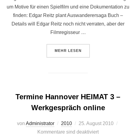
um Motive für einen Spielfilm und eine Dokumentation zu
finden: Edgar Reitz plant Auswanderersaga Buch –
Details will Edgar Reitz noch nicht verraten, aber der
Filmregisseur …
ÜBER ““HEIMAT 4 – DIE AUSWA
MEHR
LESEN
Termine Hannover HEIMAT 3 –
Werkgespräch online
Veröffentlicht
von
Administrator
2010
25. August 2010
am
Kommentare sind deaktiviert