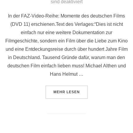
am
sind deaktiviert
In der FAZ-Video-Reihe: Momente des deutschen Films
(DVD 11) erschienen.Text des Verlages:“Dies ist nicht
einfach nur eine weitere Dokumentation zur
Filmgeschichte, sondern ein Film über die Liebe zum Kino
und eine Entdeckungsreise durch über hundert Jahre Film
in Deutschland. Tausend Gründe dafür, warum man den
deutschen Film einfach lieben muss! Michael Althen und
Hans Helmut …
ÜBER ““AUGE IN AUGE”-DOKU A
MEHR
LESEN