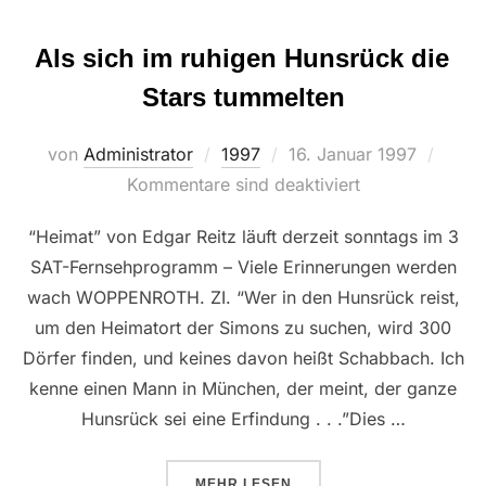
Als sich im ruhigen Hunsrück die
Stars tummelten
Veröffentlicht
von
Administrator
1997
16. Januar 1997
am
Kommentare sind deaktiviert
“Heimat” von Edgar Reitz läuft derzeit sonntags im 3
SAT-Fernsehprogramm – Viele Erinnerungen werden
wach WOPPENROTH. ZI. “Wer in den Hunsrück reist,
um den Heimatort der Simons zu suchen, wird 300
Dörfer finden, und keines davon heißt Schabbach. Ich
kenne einen Mann in München, der meint, der ganze
Hunsrück sei eine Erfindung . . .”Dies …
ÜBER “ALS SICH IM RUHIGEN H
MEHR
LESEN