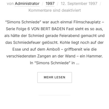
Veröffentlicht
von
Administrator
1997
12. September 1997
am
Kommentare sind deaktiviert
“Simons Schmiede” war auch einmal Filmschauplatz –
Serie Folge 6 VON BERT BADEN Fast sieht es so aus,
als hätte der Schmied gerade Feierabend gemacht und
das Schmiedefeuer gelöscht. Kohle liegt noch auf der
Esse und auf dem Amboß – griffbereit wie die
verschiedensten Zangen an der Wand – ein Hammer.
In “Simons Schmiede” in …
ÜBER “DIE HAMMERSCHLÄGE SI
MEHR
LESEN