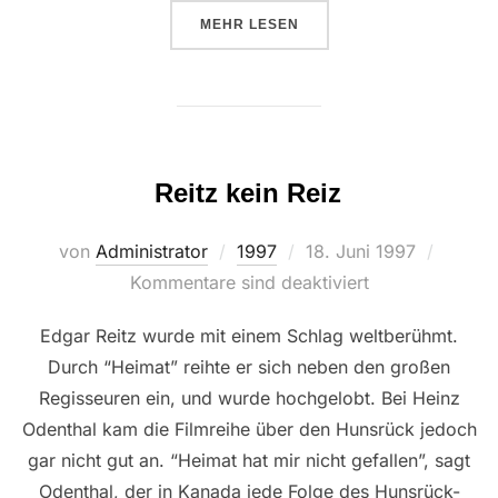
ÜBER “DIE DORFSCHMIEDE WIR
MEHR
LESEN
Reitz kein Reiz
Veröffentlicht
von
Administrator
1997
18. Juni 1997
am
Kommentare sind deaktiviert
Edgar Reitz wurde mit einem Schlag weltberühmt.
Durch “Heimat” reihte er sich neben den großen
Regisseuren ein, und wurde hochgelobt. Bei Heinz
Odenthal kam die Filmreihe über den Hunsrück jedoch
gar nicht gut an. “Heimat hat mir nicht gefallen”, sagt
Odenthal, der in Kanada jede Folge des Hunsrück-