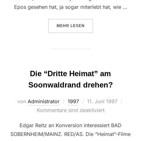
Epos gesehen hat, ja sogar miterlebt hat, wie …
ÜBER “REITZ KEIN REIZ”
MEHR
LESEN
Die “Dritte Heimat” am
Soonwaldrand drehen?
Veröffentlicht
von
Administrator
1997
11. Juni 1997
am
Kommentare sind deaktiviert
Edgar Reitz an Konversion interessiert BAD
SOBERNHEIM/MAINZ. RED/AS. Die “Heimat”-Filme