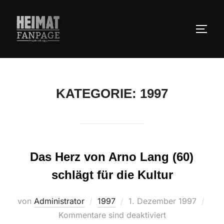
Zum
Inhalt
SEIT
springen
KATEGORIE:
1997
Das Herz von Arno Lang (60)
schlägt für die Kultur
Veröffentlicht
von
Administrator
1997
1. Dezember 1997
am
Kommentare sind deaktiviert