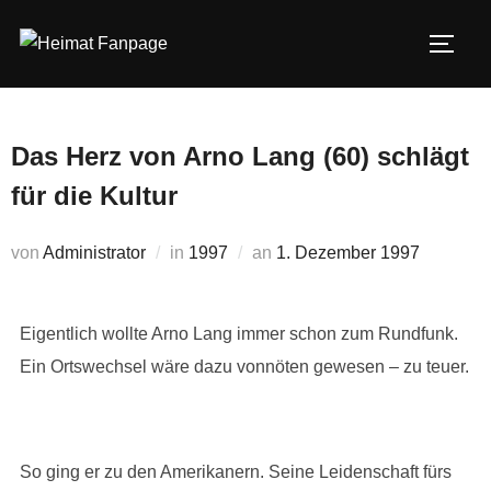
Zum
Inhalt
SEIT
springen
Das Herz von Arno Lang (60) schlägt
für die Kultur
Veröffentlicht
von
Administrator
in
1997
an
1. Dezember 1997
am
Eigentlich wollte Arno Lang immer schon zum Rundfunk.
Ein Ortswechsel wäre dazu vonnöten gewesen – zu teuer.
So ging er zu den Amerikanern. Seine Leidenschaft fürs