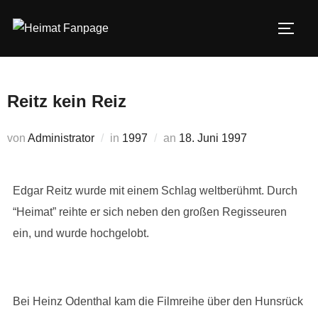
Zum
Inhalt
SEIT
springen
Reitz kein Reiz
Veröffentlicht
von
Administrator
in
1997
an
18. Juni 1997
am
Edgar Reitz wurde mit einem Schlag weltberühmt. Durch
“Heimat” reihte er sich neben den großen Regisseuren
ein, und wurde hochgelobt.
Bei Heinz Odenthal kam die Filmreihe über den Hunsrück