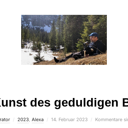
Kunst des geduldigen B
Veröffentlicht
rator
2023
,
Alexa
14. Februar 2023
Kommentare sin
am