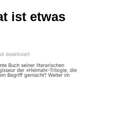
t ist etwas
d deaktiviert
te Buch seiner literarischen
sseur der »Heimat«-Trilogie, die
em Begriff gemacht? Weiter im