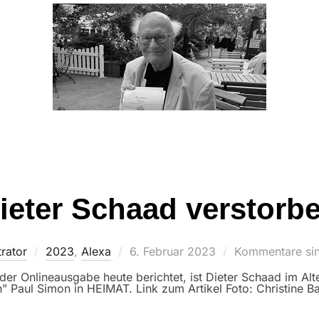
ieter Schaad verstorb
Veröffentlicht
rator
2023
,
Alexa
6. Februar 2023
Kommentare sin
am
der Onlineausgabe heute berichtet, ist Dieter Schaad im Alt
ten” Paul Simon in HEIMAT. Link zum Artikel Foto: Christine 