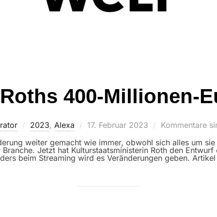
 Roths 400-Millionen-E
Veröffentlicht
rator
2023
,
Alexa
17. Februar 2023
Kommentare sin
am
derung weiter gemacht wie immer, obwohl sich alles um si
 Branche. Jetzt hat Kulturstaatsministerin Roth den Entwur
ders beim Streaming wird es Veränderungen geben. Artikel 