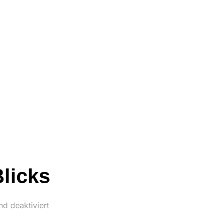
licks
d deaktiviert