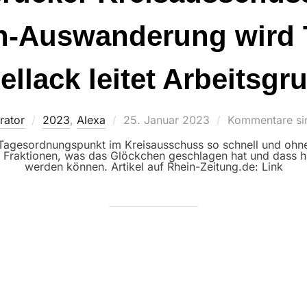
en-Auswanderung wird
ellack leitet Arbeitsgr
Veröffentlicht
rator
2023
,
Alexa
25. Januar 2023
Kommentare sin
am
in Tagesordnungspunkt im Kreisausschuss so schnell und oh
e Fraktionen, was das Glöckchen geschlagen hat und dass h
werden können. Artikel auf Rhein-Zeitung.de: Link