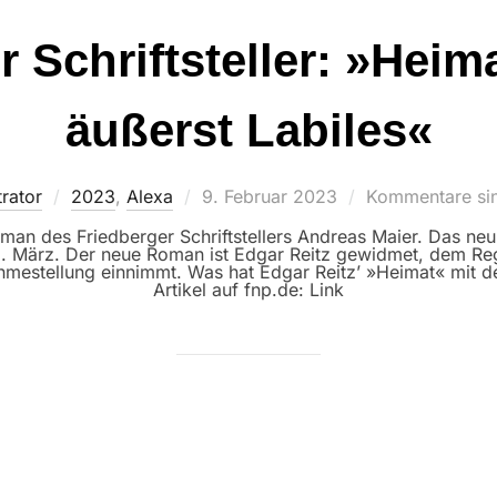
 Schriftsteller: »Heima
äußerst Labiles«
Veröffentlicht
rator
2023
,
Alexa
9. Februar 2023
Kommentare sin
am
an des Friedberger Schriftstellers Andreas Maier. Das neun
 März. Der neue Roman ist Edgar Reitz gewidmet, dem Regi
hmestellung einnimmt. Was hat Edgar Reitz’ »Heimat« mit d
Artikel auf fnp.de: Link