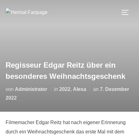
Zum
Inhalt
SEIT
springen
Regisseur Edgar Reitz über ein
besonderes Weihnachtsgeschenk
Veröffentlicht
von
Administrator
in
2022
,
Alexa
an
7. Dezember
am
2022
Filmemacher Edgar Reitz hat nach eigener Erinnerung
durch ein Weihnachtsgeschenk das erste Mal mit dem