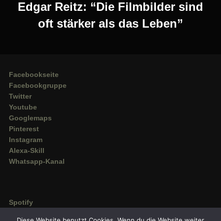
Edgar Reitz: “Die Filmbilder sind
oft stärker als das Leben”
Facebookseite
Facebookgruppe
Twitter
Youtube
Googlemaps
Pinterest
Instagram
Alexa-Skill
Whatsapp-Kanal
Spotify
Deezer
Diese Website benutzt Cookies. Wenn du die Website weiter