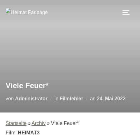
Zum
Inhalt
SEIT
springen
Viele Feuer*
Veröffentlicht
von
Administrator
in
Filmfehler
an
24. Mai 2022
am
Startseite
»
Archiv
»
Viele Feuer*
Film:
HEIMAT3