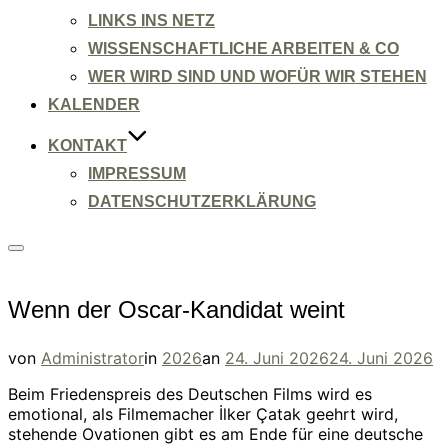
LINKS INS NETZ
WISSENSCHAFTLICHE ARBEITEN & CO
WER WIRD SIND UND WOFÜR WIR STEHEN
KALENDER
KONTAKT
IMPRESSUM
DATENSCHUTZERKLÄRUNG
Seitenleiste
&
Navigation
umschalten
Wenn der Oscar-Kandidat weint
Veröffentlicht
von
Administrator
in
2026
an
24. Juni 2026
24. Juni 2026
am
Beim Friedenspreis des Deutschen Films wird es
emotional, als Filmemacher İlker Çatak geehrt wird,
stehende Ovationen gibt es am Ende für eine deutsche