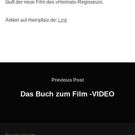
läuft der neue Film des «Heimat»-Regisseurs.
Artikel auf rheinpfalz.de:
Link
Beitragsnavigation
Previous
Previous Post
Post
Das Buch zum Film -VIDEO