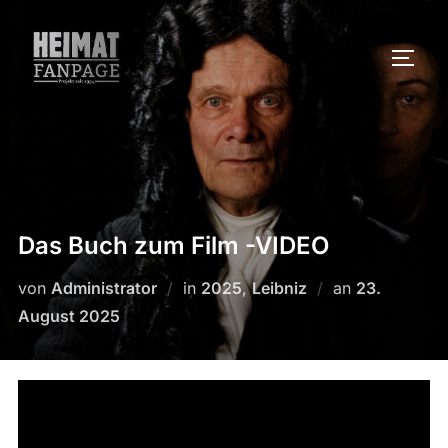
Zum
Inhalt
SEIT
springen
Das Buch zum Film -VIDEO
Veröffentlich
von
Administrator
in
2025
,
Leibniz
an
23.
am
August 2025