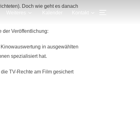
richteten). Doch wie geht es danach
SEITENLEIS
Weiteres
Kalender
Kontakt
 der Veröffentlichung:
ne Kinowauswertung in ausgewählten
en spezialisiert hat.
h die TV-Rechte am Film gesichert