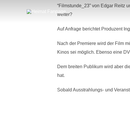
Zum
“Filmstunde_23” von Edgar Reitz un
Inhalt
springen
weiter?
Auf Anfrage berichtet Produzent In
Nach der Premiere wird der Film m
Kinos sei möglich. Ebenso eine DVD
Dem
breiten Publikum wird aber di
hat.
Sobald Ausstrahlungs- und Veransta