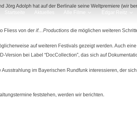
d Jörg Adolph hat auf der Berlinale seine Weltpremiere (wir be
Startseite
Aktuelles
Alle Filme
Edgar Reitz
go Fliess von der
if…Productions
die möglichen weiteren Schritte
öglicherweise auf weiteren Festivals gezeigt werden. Auch ei
-Version bei Label “DocCollection”, das sich auf Dokumentation
e Ausstrahlung im Bayerischen Rundfunk interessieren, der sic
ltungstermine feststehen, werden wir berichten.