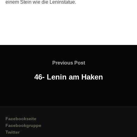
einem Stein wie die Leninstatue.
Beitragsnavigation
Previous
Previous Post
Post
46- Lenin am Haken
Facebookseite
Facebookgruppe
Twitter