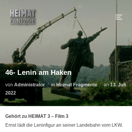
Zum
Inhalt
SEIT
springen
46- Lenin am Haken
Veröffentli
von
Administrator
in
Heimat Fragmente
an
13. Juli
am
2022
Gehört zu HEIMAT 3 – Film 3
Ernst lädt die Leninfigur an seiner Landebahn vom LKW.