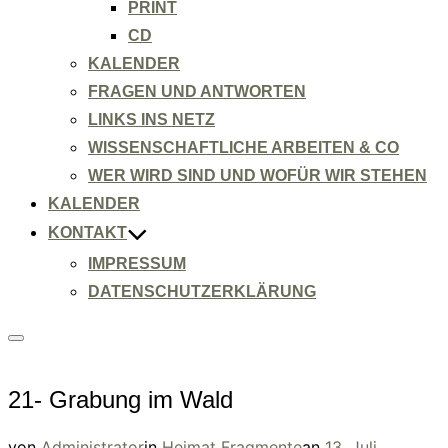
PRINT
CD
KALENDER
FRAGEN UND ANTWORTEN
LINKS INS NETZ
WISSENSCHAFTLICHE ARBEITEN & CO
WER WIRD SIND UND WOFÜR WIR STEHEN
KALENDER
KONTAKT
IMPRESSUM
DATENSCHUTZERKLÄRUNG
Seitenleiste
&
Navigation
umschalten
21- Grabung im Wald
Veröffentlicht
von
Administrator
in
Heimat Fragmente
an
13. Juli