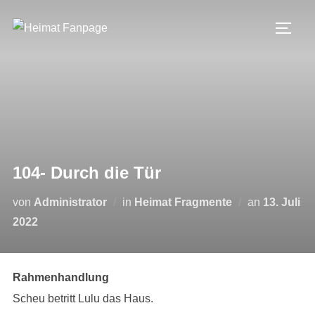
Zum
Inhalt
SEIT
springen
104- Durch die Tür
Veröffentli
von
Administrator
in
Heimat Fragmente
an
13. Juli
am
2022
Rahmenhandlung
Scheu betritt Lulu das Haus.