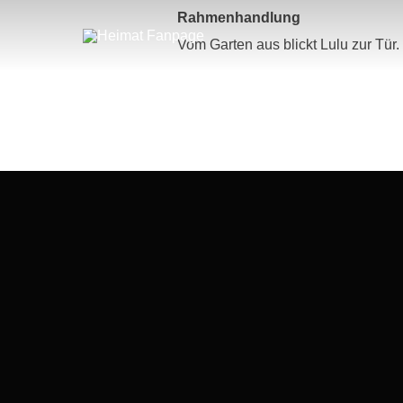
Zum
Rahmenhandlung
Inhalt
springen
Vom Garten aus blickt Lulu zur Tür.
Beitragsnavigation