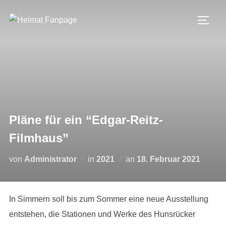
Zum
Inhalt
SEIT
springen
Pläne für ein “Edgar-Reitz-
Filmhaus”
Veröffentlicht
von
Administrator
in
2021
an
18. Februar 2021
am
In Simmern soll bis zum Sommer eine neue Ausstellung
entstehen, die Stationen und Werke des Hunsrücker