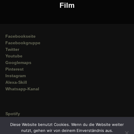
Film
Facebookseite
Facebookgruppe
Twitter
Youtube
Googlemaps
Pinterest
Instagram
Alexa-Skill
Whatsapp-Kanal
Spotify
Deezer
Diese Website benutzt Cookies. Wenn du die Website weiter
Amazon Music
nutzt, gehen wir von deinem Einverständnis aus.