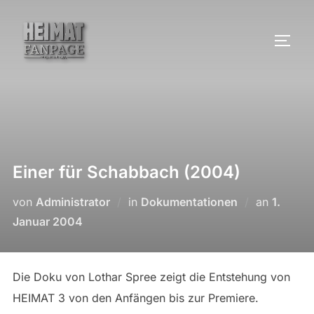
Zum
Inhalt
SEIT
springen
Einer für Schabbach (2004)
Veröffen
von
Administrator
in
Dokumentationen
an
1.
am
Januar 2004
Die Doku von Lothar Spree zeigt die Entstehung von
HEIMAT 3 von den Anfängen bis zur Premiere.