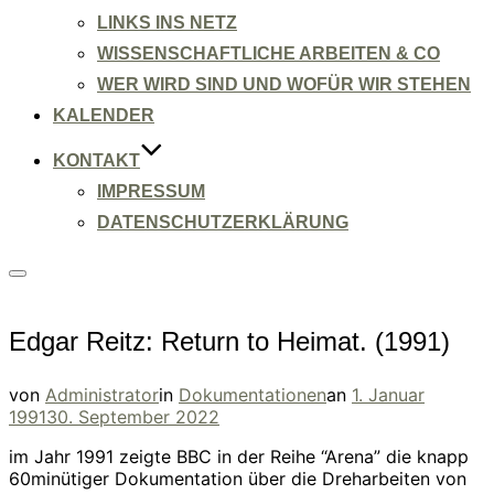
LINKS INS NETZ
WISSENSCHAFTLICHE ARBEITEN & CO
WER WIRD SIND UND WOFÜR WIR STEHEN
KALENDER
KONTAKT
IMPRESSUM
DATENSCHUTZERKLÄRUNG
Seitenleiste
&
Navigation
umschalten
Edgar Reitz: Return to Heimat. (1991)
Veröffentlicht
von
Administrator
in
Dokumentationen
an
1. Januar
am
1991
30. September 2022
im Jahr 1991 zeigte BBC in der Reihe “Arena” die knapp
60minütiger Dokumentation über die Dreharbeiten von