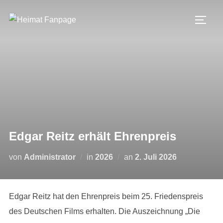
Zum
Inhalt
SEIT
springen
Edgar Reitz erhält Ehrenpreis
Veröffentlicht
von
Administrator
in
2026
an
2. Juli 2026
am
Edgar Reitz hat den Ehrenpreis beim 25. Friedenspreis
des Deutschen Films erhalten. Die Auszeichnung „Die