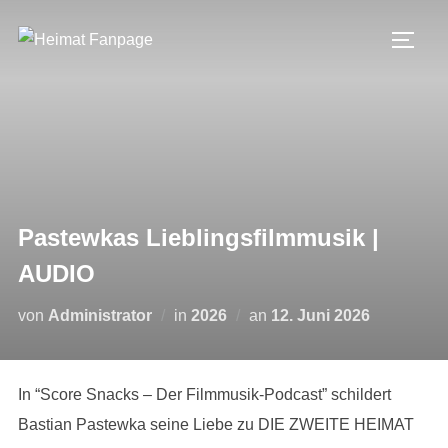
Zum
Inhalt
SEIT
springen
Pastewkas Lieblingsfilmmusik |
AUDIO
Veröffentlicht
von
Administrator
in
2026
an
12. Juni 2026
am
In “Score Snacks – Der Filmmusik-Podcast” schildert
Bastian Pastewka seine Liebe zu DIE ZWEITE HEIMAT