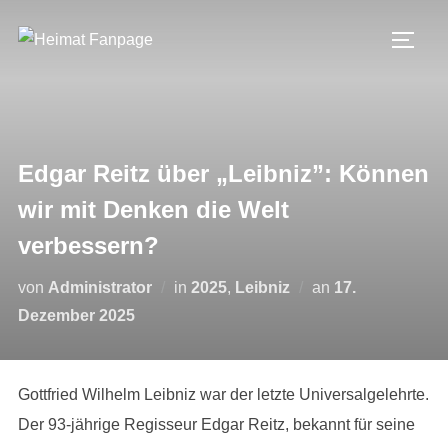
Zum
Inhalt
SEIT
springen
Edgar Reitz über „Leibniz”: Können
wir mit Denken die Welt
verbessern?
Veröffentlicht
von
Administrator
in
2025
,
Leibniz
an
17.
am
Dezember 2025
Gottfried Wilhelm Leibniz war der letzte Universalgelehrte.
Der 93-jährige Regisseur Edgar Reitz, bekannt für seine