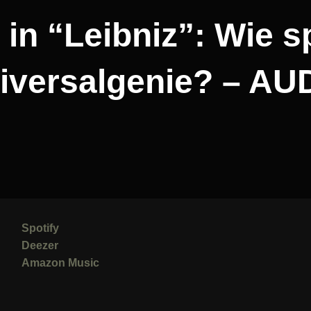
Post
in “Leibniz”: Wie s
iversalgenie? – AU
Spotify
Deezer
Amazon Music