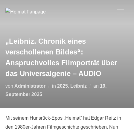
Zum
Inhalt
SEIT
springen
„Leibniz. Chronik eines
verschollenen Bildes“:
Anspruchvolles Filmporträt über
das Universalgenie – AUDIO
Veröffentlicht
von
Administrator
in
2025
,
Leibniz
an
19.
am
September 2025
Mit seinem Hunsrück-Epos „Heimat“ hat Edgar Reitz in
den 1980er-Jahren Filmgeschichte geschrieben. Nun