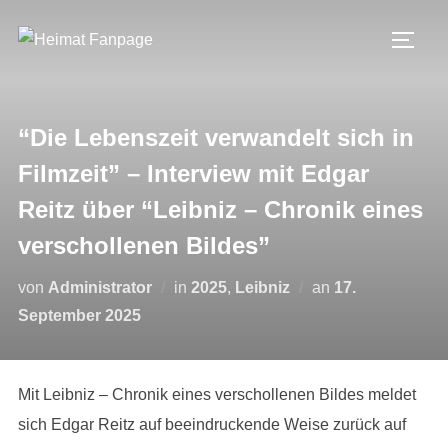
Zum
Inhalt
SEIT
springen
“Die Lebenszeit verwandelt sich in
Filmzeit” – Interview mit Edgar
Reitz über “Leibniz – Chronik eines
verschollenen Bildes”
Veröffentlicht
von
Administrator
in
2025
,
Leibniz
an
17.
am
September 2025
Mit Leibniz – Chronik eines verschollenen Bildes meldet
sich Edgar Reitz auf beeindruckende Weise zurück auf