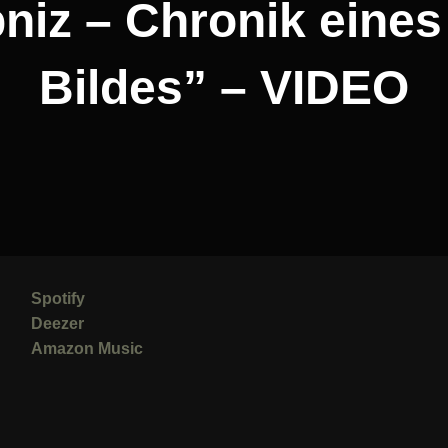
bniz – Chronik eine
Bildes” – VIDEO
Spotify
Deezer
Amazon Music