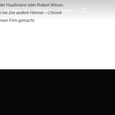
ander Haußmann oder Robert Wilson.
SEITENLEIS
Weiteres
Kalender
Kontakt
m sie
Die andere Heimat – Chronik
 einen Film gemacht.