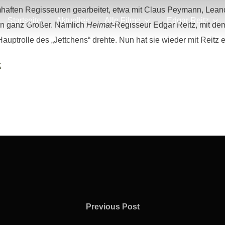
amhaften Regisseuren gearbeitet, etwa mit Claus Peymann, Le
Startseite
Aktuelles
Alle Filme
Edgar Reitz
ein ganz Großer. Nämlich
Heimat
-Regisseur Edgar Reitz, mit de
Hauptrolle des „Jettchens“ drehte. Nun hat sie wieder mit Reitz
k
Previous
Previous Post
Post