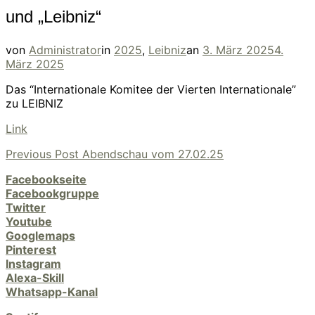
und „Leibniz“
Veröffentlicht
von
Administrator
in
2025
,
Leibniz
an
3. März 2025
4.
am
März 2025
Das “Internationale Komitee der Vierten Internationale”
zu LEIBNIZ
Link
Previous
Previous Post
Abendschau vom 27.02.25
Beitragsnavigation
Post
Facebookseite
Facebookgruppe
Twitter
Youtube
Googlemaps
Pinterest
Instagram
Alexa-Skill
Whatsapp-Kanal