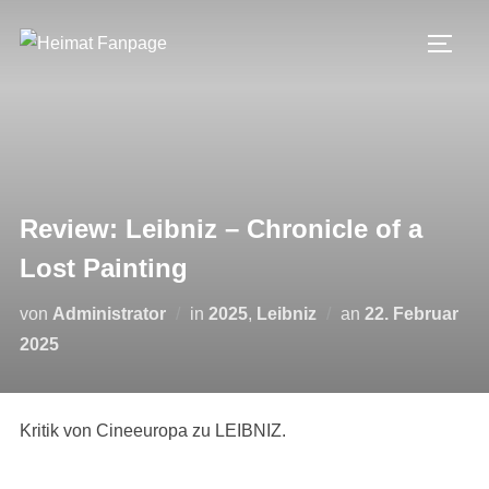
Zum
Inhalt
SEIT
springen
Review: Leibniz – Chronicle of a
Lost Painting
Veröffentlicht
von
Administrator
in
2025
,
Leibniz
an
22. Februar
am
2025
Kritik von Cineeuropa zu LEIBNIZ.