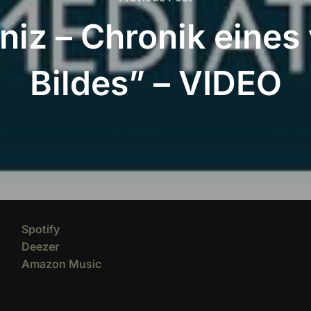
Post
bniz – Chronik eines
Bildes” – VIDEO
Spotify
Deezer
Amazon Music