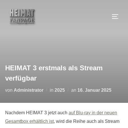
Zum
Inhalt
SEIT
springen
HEIMAT 3 erstmals als Stream
verfügbar
Veröffentlicht
von
Administrator
in
2025
an
16. Januar 2025
am
Nachdem HEIMAT 3 jetzt auch
auf Blu-ray in der neuen
Gesamtbox erhältlich ist
, wird die Reihe auch als Stream